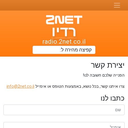
רדיו
רדיו
טו-נט
radio.2net.co.il
תחנות
רדיו
יצירת קשר
ואתרי
הפנייה שלכם חשובה לנו!
מוזיקה
צרו איתנו קשר, בכל נושא, באמצעות הטופס או אימייל
info@2net.co.il
כתבו לנו
ם
ימייל