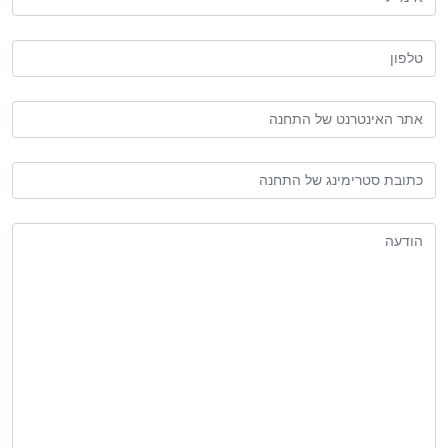
לפון
תר
אינטרנט
ל
תובת
תחנה
טרימינג
ל
ודעה
תחנה