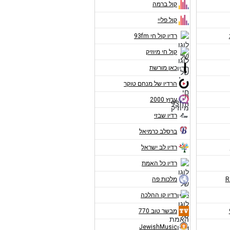
קול ברמה
קול פליי
רדיו קול חי 93fm
קול חי מיוזיק
כאן מורשת
הרדיו של מנחם טוקר
ערוץ 2000
רדיו שבזי
ברסלב כרמיאל
רדיו לב ישראל
רדיו כל האמת
מלכות פה
רדיו קו ההלכה
מבשר טוב 770
JewishMusic