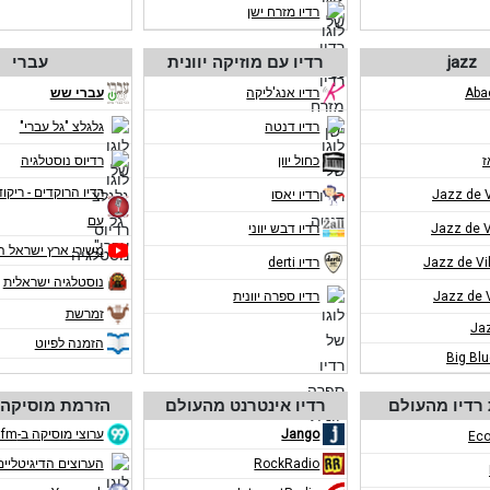
רדיו מזרח ישן
jazz
רדיו עם מוזיקה יוונית
עברי
רדיו אנג'ליקה
עברי שש
רדיו דנטה
גלגלצ "גל עברי"
ז
כחול יוון
רדיוס נוסטלגיה
רדיו הרוקדים - ריקוד
רדיו יאסו
עם
רדיו דבש יווני
משירי ארץ ישראל ה
רדיו derti
נוסטלגיה ישראלית
רדיו ספרה יוונית
זמרשת
Ja
הזמנה לפיוט
Big Bl
רדיו מהעולם
רדיו אינטרנט מהעולם
הזרמת מוסיקה 
Jango
ערוצי מוסיקה ב-eco99fm
Eco
RockRadio
הערוצים הדיגיטליים ב-m