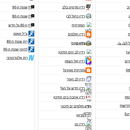
יב
רדיו מרטיט בלב
שנות ה-90
רדיו כחול לבן
שנות ה-80
ן
המזרחית
ה-80 גל חדש
צ'יל אאוט
ת
רדיו חולמים
רוק שנות ה-80
ל الكرمل
רדיו טקסי
להיטי שנות ה-90
עין
רדיו לב הים התיכון
רוק אלטרנטיבי
יים
רדיו קול הצפון
מזרחית אורגינל
רדיו לב העיר
רדיו חדש על הגל
נסת
רדיו אהבה בים התיכון
רדיו חולמים ים תיכוני
ט5
רדיו מרוקו
רדיו נט