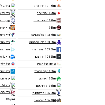
101.5fm רדיו דרום
ברדוגו לי
102fm תל אביב
רדיו להיט
102fm הים האדום
ארץ הגול
103fm
רדיו קריו
103.6fm קול השפלה
רדיו כרמ
103.6fm רדיו הפתוחה
רדיו מודי
103.6fm רמת השרון
מהות הח
104.5fm רדיו צפון
רדיו Hits IL
105.3 קול הגליל
קול הלב
106fm קול הכנרת
רדיו אזורי
106fm אורנים
ערוץ הכ
רדיו i24 חדשות
106fm רדיו קסם
רדיו ספור
106.2fm הבינתחומי
106.4fm קול הנגב