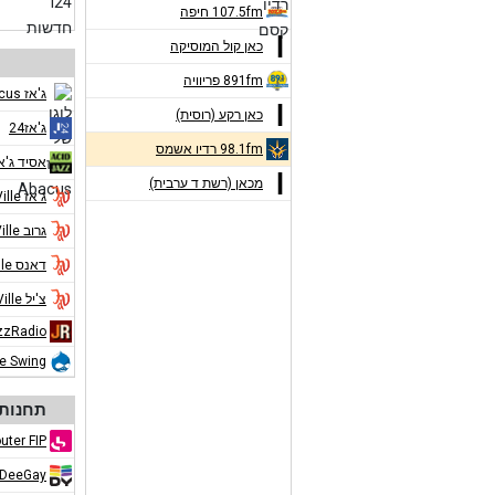
107.5fm חיפה
כאן קול המוסיקה
891fm פריוויה
ג'אז Abacus
כאן רקע (רוסית)
ג'אז24
98.1fm רדיו אשמס
אסיד ג'א
מכאן (רשת ד ערבית)
ג'אז Jazz de Ville
גרוב Jazz de Ville
דאנס Jazz de Ville
צ'יל Jazz de Ville
zzRadio
ue Swing
תחנות 
uter FIP
DeeGay