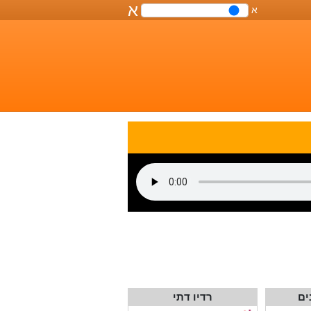
א
א
שליטה
על
גודל
הפונט
במסמך
ים
רדיו דתי