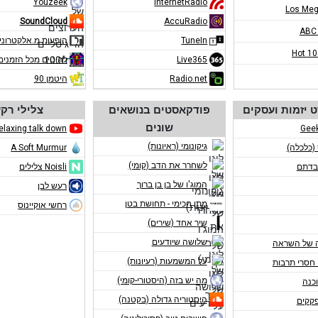
Youzeek
InternetRadio
Los Meg
SoundCloud
AccuRadio
ABC
TuneIn
הופעות מ.אלקטרוני
Hot 1
Live365
להיטים מכל הזמנים
Radio.net
היטמן 90
 יזמות ועסקים
פודקאסטים בנושאים
צלילי רק
שונים
elaxing talk down
Gee
גיקונומי (ראיונות)
 (כלכלה)
A Soft Murmur
לשחרר את הדב (קומי)
בדתם
Noisli צלילים
המוג'ו של בן בן ברוך
רעש לבן
מתן חכימי - תחושת בטן
רחשי אוקיינוס
שיר אחד (שירים)
שלושה שיודעים
 של השראה
על המשמעות (רעיונות)
חסרי תרבות
מה יש בזה (היסטורי-קומי)
כנה
היסטוריה גדולה (בקטנה)
פקקים