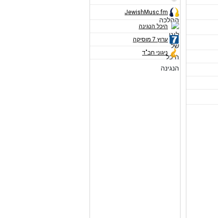
JewishMusc.fm
היכל הנגינה
ערוץ 7 מוסיקה
ניגוני חב"ד