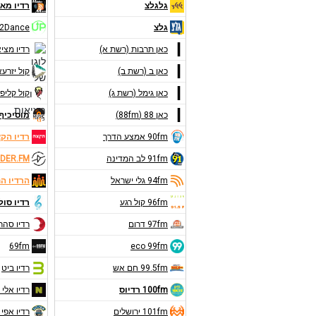
גלגלצ
רדיו מאנ
גלצ
2Dance
כאן תרבות (רשת א)
רדיו מצי
כאן ב (רשת ב)
קול יזרע
כאן גימל (רשת ג)
קול קליפו
כאן 88 (88fm)
מוסיכיף 9FM
90fm אמצע הדרך
רדיו הק
91fm לב המדינה
DER.FM
94fm גלי ישראל
הרדיו ה
96fm קול רגע
רדיו סול
97fm דרום
רדיו סהר
69fm
eco 99fm
99.5fm חם אש
רדיו ביט
100fm רדיוס
רדיו אלי 
101fm ירושלים
רדיו אפי 