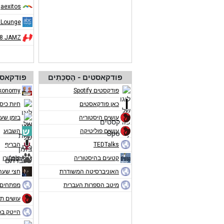
aexitos
 Lounge
08 JAMZ
פודקאסטים - הֶסְכֵּתִים
פודקאסט
פודקסטים Spotify
konomy
כאן פודקאסטים
חיות כיס
עושים היסטוריה
בזמן שע
עושים פוליטיקה
השבוע
TEDTalks
הבריף
קטעים בהיסטוריה
פופקורן
האוניברסיטה המשודרת
חצי שעה
מיטב הספרות העברית
מפתחים 
עושים תו
הייטק ב