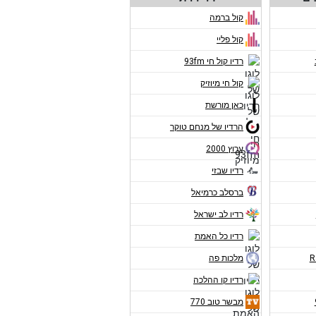
קול ברמה
קול פליי
רדיו קול חי 93fm
קול חי מיוזיק
כאן מורשת
הרדיו של מנחם טוקר
ערוץ 2000
רדיו שבזי
ברסלב כרמיאל
רדיו לב ישראל
רדיו כל האמת
מלכות פה
רדיו קו ההלכה
מבשר טוב 770