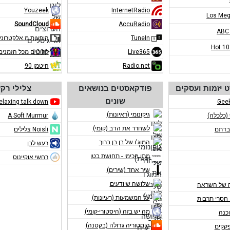
Youzeek
InternetRadio
Los Meg
SoundCloud
AccuRadio
ABC
TuneIn
הופעות מ.אלקטרוני
Hot 1
Live365
להיטים מכל הזמנים
Radio.net
היטמן 90
 יזמות ועסקים
פודקאסטים בנושאים
צלילי רק
שונים
elaxing talk down
Gee
גיקונומי (ראיונות)
 (כלכלה)
A Soft Murmur
לשחרר את הדב (קומי)
בדתם
Noisli צלילים
המוג'ו של בן בן ברוך
רעש לבן
מתן חכימי - תחושת בטן
רחשי אוקיינוס
שיר אחד (שירים)
שלושה שיודעים
 של השראה
על המשמעות (רעיונות)
חסרי תרבות
מה יש בזה (היסטורי-קומי)
כנה
היסטוריה גדולה (בקטנה)
פקקים