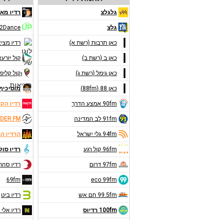
גלגלצ
רדיו מאנ
גלצ
2Dance
כאן תרבות (רשת א)
רדיו מצי
כאן ב (רשת ב)
קול יזרע
כאן גימל (רשת ג)
קול קליפו
כאן 88 (88fm)
מוסיכיף 9FM
90fm אמצע הדרך
רדיו הק
91fm לב המדינה
DER.FM
94fm גלי ישראל
הרדיו ה
96fm קול רגע
רדיו סול
97fm דרום
רדיו סהר
69fm
eco 99fm
99.5fm חם אש
רדיו ביט
100fm רדיוס
רדיו אלי 