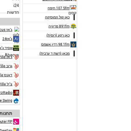
107.5fm חיפה
כאן קול המוסיקה
891fm פריוויה
ג'אז Abacus
כאן רקע (רוסית)
ג'אז24
98.1fm רדיו אשמס
אסיד ג'א
מכאן (רשת ד ערבית)
ג'אז Jazz de Ville
גרוב Jazz de Ville
דאנס Jazz de Ville
צ'יל Jazz de Ville
zzRadio
ue Swing
תחנות 
uter FIP
DeeGay