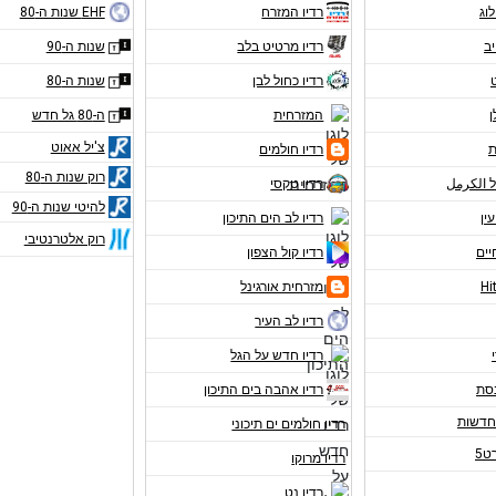
לוג
רדיו המזרח
EHF שנות ה-80
יב
רדיו מרטיט בלב
שנות ה-90
רדיו כחול לבן
שנות ה-80
ן
המזרחית
ה-80 גל חדש
צ'יל אאוט
ת
רדיו חולמים
רוק שנות ה-80
ל الكرمل
רדיו טקסי
להיטי שנות ה-90
עין
רדיו לב הים התיכון
רוק אלטרנטיבי
יים
רדיו קול הצפון
מזרחית אורגינל
רדיו לב העיר
רדיו חדש על הגל
נסת
רדיו אהבה בים התיכון
רדיו חולמים ים תיכוני
ט5
רדיו מרוקו
רדיו נט