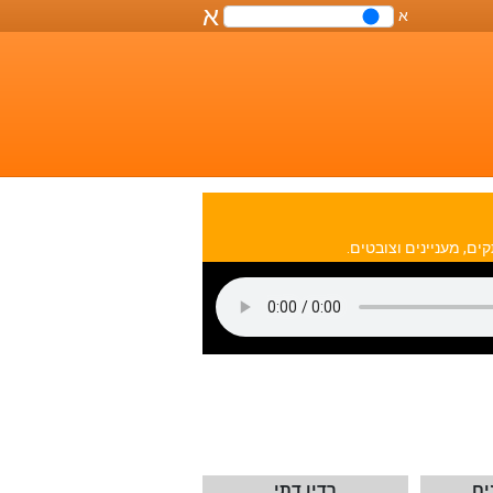
א
א
שליטה
על
גודל
הפונט
במסמך
ים, מעניינים וצובטים.
ים
רדיו דתי