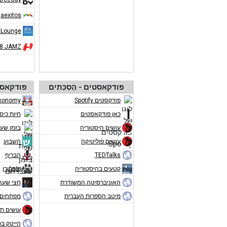
aexitos
 Lounge
08 JAMZ
פודקאסטים - הֶסְכֵּתִים
פודקאסט
פודקסטים Spotify
konomy
כאן פודקאסטים
חיות כיס
עושים היסטוריה
בזמן שע
עושים פוליטיקה
השבוע
TEDTalks
הבריף
קטעים בהיסטוריה
פופקורן
האוניברסיטה המשודרת
חצי שעה
מיטב הספרות העברית
מפתחים 
עושים תו
הייטק ב