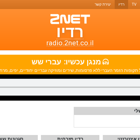
TV
רדיו
יצירת קשר
רדיו
רדיו
טו-נט
radio.2net.co.il
תחנות
מנגן עכשיו:
עברי שש
רדיו
תקופות הזמר העברי ללא פרסומות, שירים ומוזיקה עבריים יחודיים, יפים, מרתק
ואתרי
מוזיקה
לי
ו אינטרנטי
רדיו מזרחית
סגנונות שונ