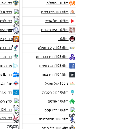
101fm ירושלים
רדיו אפי 
101.5fm רדיו דרום
ברדוגו לי
102fm תל אביב
רדיו להיט
102fm הים האדום
ארץ הגול
103fm
רדיו קריו
103.6fm קול השפלה
רדיו כרמ
103.6fm רדיו הפתוחה
רדיו מודי
103.6fm רמת השרון
מהות הח
104.5fm רדיו צפון
רדיו Hits IL
105.3 קול הגליל
קול הלב
106fm קול הכנרת
רדיו אזורי
106fm אורנים
ערוץ הכ
רדיו i24 חדשות
106fm רדיו קסם
רדיו ספור
106.2fm הבינתחומי
106.4fm קול הנגב