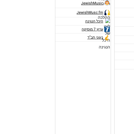
JewishMusic
JewishMusc.fm
היכל הנגינה
ערוץ 7 מוסיקה
ניגוני חב"ד