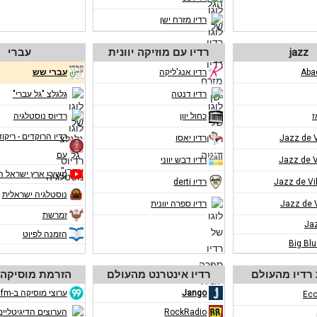
רדיו מזרח ישן
jazz
רדיו עם מוזיקה יוונית
עברי
רדיו אנג'ליקה
עברי שש
רדיו דנטה
גלגלצ "גל עברי"
ז
כחול יוון
רדיוס נוסטלגיה
רדיו הרוקדים - ריקוד
רדיו יאסו
עם
רדיו דבש יווני
משירי ארץ ישראל ה
רדיו derti
נוסטלגיה ישראלית
רדיו ספרה יוונית
זמרשת
Ja
הזמנה לפיוט
Big Bl
רדיו מהעולם
רדיו אינטרנט מהעולם
הזרמת מוסיקה 
Jango
ערוצי מוסיקה ב-eco99fm
Eco
RockRadio
הערוצים הדיגיטליים ב-m