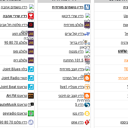
יה
רדיו נושמים מזרחית
רדיו נושמים אהבה
Up
רדיו שירי דיכאון
רדיו שירי אהבה
אות
גלגלצ מזרחית
רדיו סלסה תל אביב
אל
רדיו קול ערים
גלגלצ רגוע
רניה
רדיו בריזר
גלגלצ 70 80 90
6
רדיו מנטה
גלגלצ פופ
צה
101.5 התחנה
גלגלצ רוק
TE
רדיו קצב מזרחית
בלוז Joint Blues
חברתי
רדיו קול המרכז
רגאיי Joint Radio
רדיו אונליין live1
טראנס Joint Beat
רדיו קצב ים תיכוני
טראנס AH.FM
רדיו 5
טראנס RauteMusik
רדיו נטו
טראנס psyradio
ניסמן
רדיו one
רדיו פלוס 70 80 90