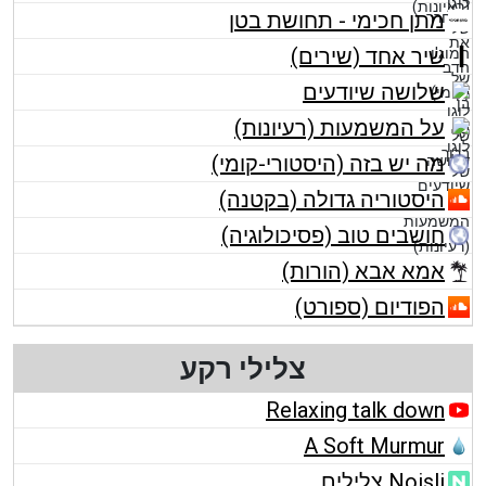
מתן חכימי - תחושת בטן
שיר אחד (שירים)
שלושה שיודעים
על המשמעות (רעיונות)
מה יש בזה (היסטורי-קומי)
היסטוריה גדולה (בקטנה)
חושבים טוב (פסיכולוגיה)
אמא אבא (הורות)
הפודיום (ספורט)
צלילי רקע
Relaxing talk down
A Soft Murmur
Noisli צלילים