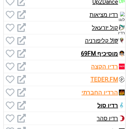
Up2Dance
רדיו מציאות
קול יזרעאל
קול קליפורניה
מוסיכיף 69FM
רדיו הקצה
TEDER.FM
הרדיו החברתי
רדיו סול
רדיו סהר