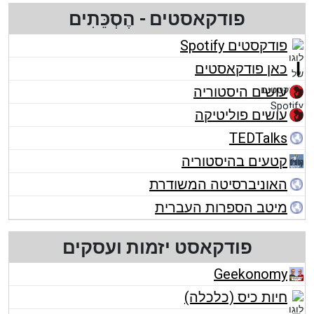
פודקאסטים - הֶסְכֵּתִים
פודקסטים Spotify
כאן פודקאסטים
עושים היסטוריה
עושים פוליטיקה
TEDTalks
קטעים בהיסטוריה
האוניברסיטה המשודרת
מיטב הספרות העברית
פודקאסט יזמות ועסקים
Geekonomy
חיות כיס (כלכלה)