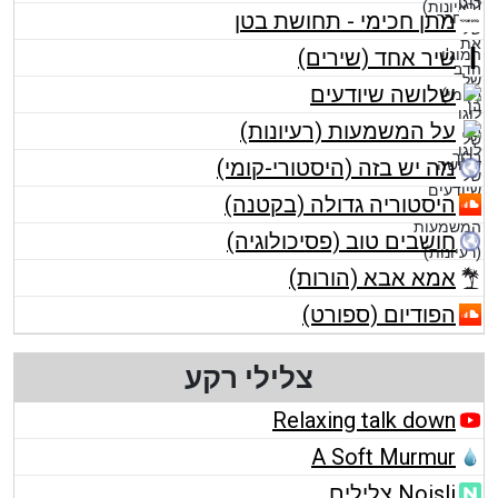
מתן חכימי - תחושת בטן
שיר אחד (שירים)
שלושה שיודעים
על המשמעות (רעיונות)
מה יש בזה (היסטורי-קומי)
היסטוריה גדולה (בקטנה)
חושבים טוב (פסיכולוגיה)
אמא אבא (הורות)
הפודיום (ספורט)
צלילי רקע
Relaxing talk down
A Soft Murmur
Noisli צלילים