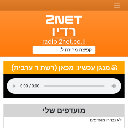
רדיו
רדיו
טו-נט
radio.2net.co.il
תחנות
רדיו
מנגן עכשיו:
מכאן (רשת ד ערבית)
ואתרי
מוזיקה
מועדפים שלי
לא נבחרו מועדפים