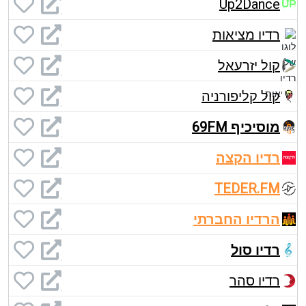
Up2Dance
רדיו מציאות
קול יזרעאל
קול קליפורניה
מוסיכיף 69FM
רדיו הקצה
TEDER.FM
הרדיו החברתי
רדיו סול
רדיו סהר