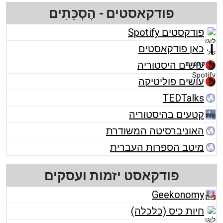
פודקאסטים - הֶסְכֵּתִים
פודקסטים Spotify
כאן פודקאסטים
עושים היסטוריה
עושים פוליטיקה
TEDTalks
קטעים בהיסטוריה
האוניברסיטה המשודרת
מיטב הספרות העברית
פודקאסט יזמות ועסקים
Geekonomy
חיות כיס (כלכלה)