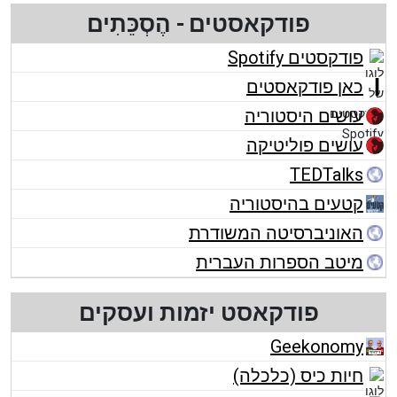
פודקאסטים - הֶסְכֵּתִים
פודקסטים Spotify
כאן פודקאסטים
עושים היסטוריה
עושים פוליטיקה
TEDTalks
קטעים בהיסטוריה
האוניברסיטה המשודרת
מיטב הספרות העברית
פודקאסט יזמות ועסקים
Geekonomy
חיות כיס (כלכלה)