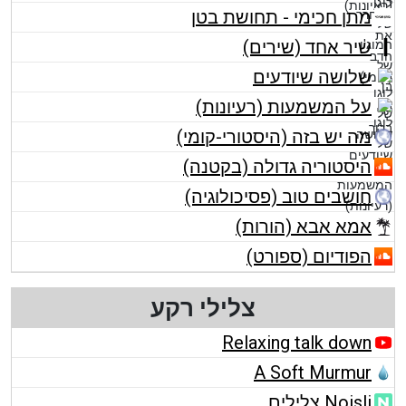
מתן חכימי - תחושת בטן
שיר אחד (שירים)
שלושה שיודעים
על המשמעות (רעיונות)
מה יש בזה (היסטורי-קומי)
היסטוריה גדולה (בקטנה)
חושבים טוב (פסיכולוגיה)
אמא אבא (הורות)
הפודיום (ספורט)
צלילי רקע
Relaxing talk down
A Soft Murmur
Noisli צלילים