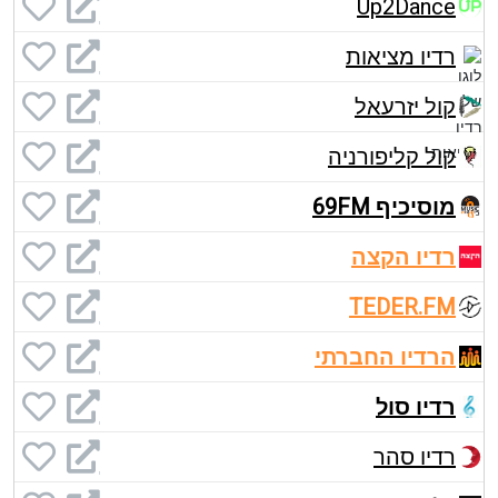
Up2Dance
רדיו מציאות
קול יזרעאל
קול קליפורניה
מוסיכיף 69FM
רדיו הקצה
TEDER.FM
הרדיו החברתי
רדיו סול
רדיו סהר