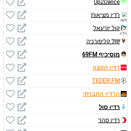
Up2Dance
רדיו מציאות
קול יזרעאל
קול קליפורניה
מוסיכיף 69FM
רדיו הקצה
TEDER.FM
הרדיו החברתי
רדיו סול
רדיו סהר