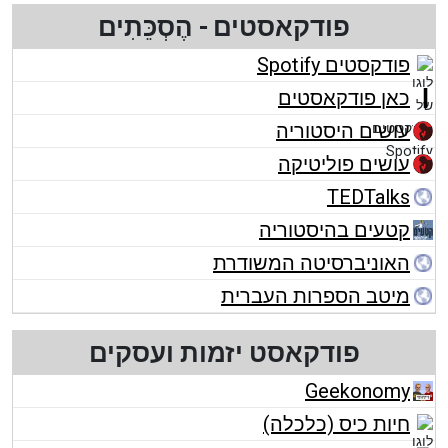
פודקאסטים - הֶסְכֵּתִים
פודקסטים Spotify
כאן פודקאסטים
עושים היסטוריה
עושים פוליטיקה
TEDTalks
קטעים בהיסטוריה
האוניברסיטה המשודרת
מיטב הספרות העברית
פודקאסט יזמות ועסקים
Geekonomy
חיות כיס (כלכלה)