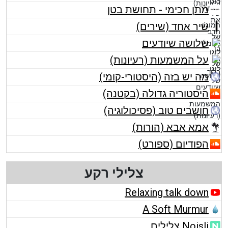
מתן חכימי - תחושת בטן
שיר אחד (שירים)
שלושה שיודעים
על המשמעות (רעיונות)
מה יש בזה (היסטורי-קומי)
היסטוריה גדולה (בקטנה)
חושבים טוב (פסיכולוגיה)
אמא אבא (הורות)
הפודיום (ספורט)
צלילי רקע
Relaxing talk down
A Soft Murmur
Noisli צלילים