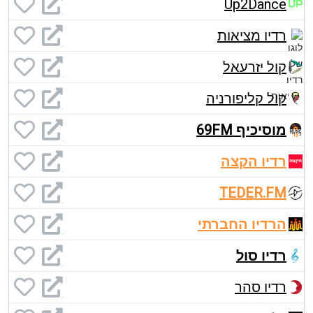
Up2Dance
רדיו מציאות
קול יזרעאל
קול קליפורניה
מוסיכיף 69FM
רדיו הקצה
TEDER.FM
הרדיו החברתי
רדיו סול
רדיו סהר