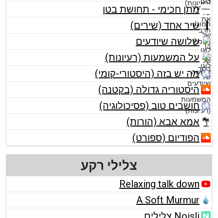
מתן חכימי - תחושת בטן
שיר אחד (שירים)
שלושה שיודעים
על המשמעות (רעיונות)
מה יש בזה (היסטורי-קומי)
היסטוריה גדולה (בקטנה)
חושבים טוב (פסיכולוגיה)
אמא אבא (הורות)
הפודיום (ספורט)
צלילי רקע
Relaxing talk down
A Soft Murmur
Noisli צלילים