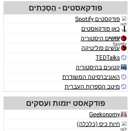
פודקאסטים - הֶסְכֵּתִים
פודקסטים Spotify
כאן פודקאסטים
עושים היסטוריה
עושים פוליטיקה
TEDTalks
קטעים בהיסטוריה
האוניברסיטה המשודרת
מיטב הספרות העברית
פודקאסט יזמות ועסקים
Geekonomy
חיות כיס (כלכלה)