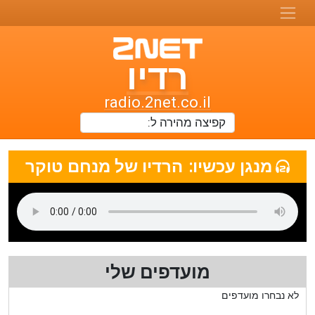
רדיו
רדיו
טו-נט
radio.2net.co.il
תחנות
רדיו
מנגן עכשיו:
הרדיו של מנחם טוקר
ואתרי
מוזיקה
מועדפים שלי
לא נבחרו מועדפים