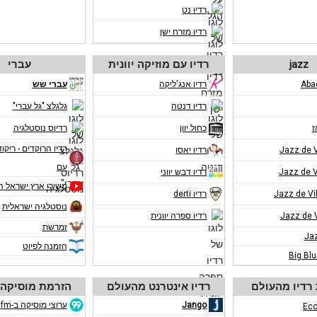
רדיו נט
רדיו מזרח ישן
jazz
רדיו עם מוזיקה יוונית
עברי
רדיו אנג'ליקה
עברי שש
רדיו דנטה
גלגלצ "גל עברי"
ז
כחול יוון
רדיוס נוסטלגיה
רדיו הרוקדים - ריקוד
רדיו יאסו
עם
רדיו דבש יווני
משירי ארץ ישראל ה
רדיו derti
נוסטלגיה ישראלית
רדיו ספרה יוונית
זמרשת
Ja
הזמנה לפיוט
Big Bl
רדיו מהעולם
רדיו אינטרנט מהעולם
הזרמת מוסיקה 
Jango
ערוצי מוסיקה ב-eco99fm
Eco