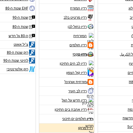
לוג
רדיו המזרח
EHF שנות ה-80
יב
רדיו מרטיט בלב
שנות ה-90
רדיו כחול לבן
שנות ה-80
ן
המזרחית
ה-80 גל חדש
צ'יל אאוט
ת
רדיו חולמים
רוק שנות ה-80
ל الكرمل
רדיו טקסי
להיטי שנות ה-90
עין
רדיו לב הים התיכון
רוק אלטרנטיבי
יים
רדיו קול הצפון
מזרחית אורגינל
רדיו לב העיר
רדיו חדש על הגל
נסת
רדיו אהבה בים התיכון
רדיו חולמים ים תיכוני
ט5
רדיו מרוקו