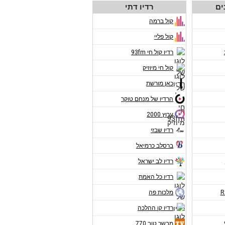
ים
רדיו דתי
קול ברמה
קול פליי
רדיו קול חי 93fm
קול חי מיוזיק
כאן מורשת
הרדיו של מנחם טוקר
ערוץ 2000
רדיו שבזי
ברסלב כרמיאל
רדיו לב ישראל
רדיו כל האמת
מלכות פה
רדיו קו ההלכה
מבשר טוב 770