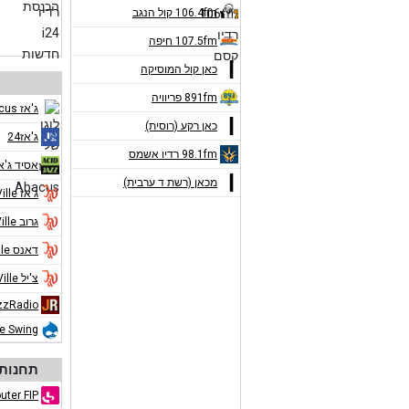
106.4fm קול הנגב
107.5fm חיפה
כאן קול המוסיקה
891fm פריוויה
ג'אז Abacus
כאן רקע (רוסית)
ג'אז24
98.1fm רדיו אשמס
אסיד ג'א
מכאן (רשת ד ערבית)
ג'אז Jazz de Ville
גרוב Jazz de Ville
דאנס Jazz de Ville
צ'יל Jazz de Ville
zzRadio
ue Swing
תחנות 
uter FIP