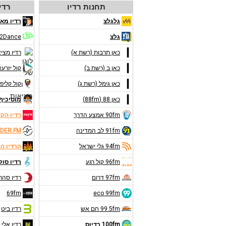
תחנות רדיו
רדי
גלגלצ
רדיו מאנ
גלצ
2Dance
כאן תרבות (רשת א)
רדיו מצי
כאן ב (רשת ב)
קול יזרע
כאן גימל (רשת ג)
קול קליפו
כאן 88 (88fm)
מוסיכיף 9FM
90fm אמצע הדרך
רדיו הק
91fm לב המדינה
DER.FM
94fm גלי ישראל
הרדיו ה
96fm קול רגע
רדיו סול
97fm דרום
רדיו סהר
69fm
eco 99fm
99.5fm חם אש
רדיו ביט
100fm רדיוס
רדיו אלי 