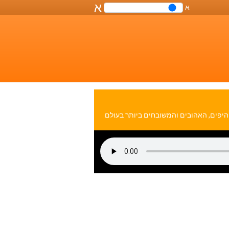
א
א
שליטה
על
גודל
הפונט
במסמך
ר השירים היפים, האהובים והמשובחים ביותר בעולם