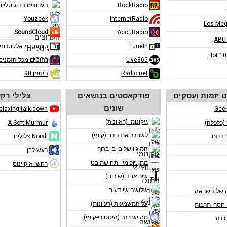
RockRadio
הערוצים הדיגיטליים ב-m
Youzeek
InternetRadio
Los Meg
SoundCloud
AccuRadio
ABC
TuneIn
הופעות מ.אלקטרוני
Hot 1
Live365
להיטים מכל הזמנים
Radio.net
היטמן 90
 יזמות ועסקים
פודקאסטים בנושאים
צלילי רק
שונים
elaxing talk down
Gee
גיקונומי (ראיונות)
 (כלכלה)
A Soft Murmur
לשחרר את הדב (קומי)
בדתם
Noisli צלילים
המוג'ו של בן בן ברוך
רעש לבן
מתן חכימי - תחושת בטן
רחשי אוקיינוס
שיר אחד (שירים)
שלושה שיודעים
 של השראה
על המשמעות (רעיונות)
חסרי תרבות
מה יש בזה (היסטורי-קומי)
כנה