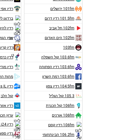
101fm ירושלים
רדיו אפי 
101.5fm רדיו דרום
ברדוגו לי
102fm תל אביב
רדיו להיט
102fm הים האדום
ארץ הגול
103fm
רדיו קריו
103.6fm קול השפלה
רדיו כרמ
103.6fm רדיו הפתוחה
רדיו מודי
103.6fm רמת השרון
מהות הח
104.5fm רדיו צפון
רדיו Hits IL
105.3 קול הגליל
קול הלב
106fm קול הכנרת
רדיו אזורי
106fm אורנים
ערוץ הכ
רדיו i24 חדשות
106fm רדיו קסם
רדיו ספור
106.2fm הבינתחומי