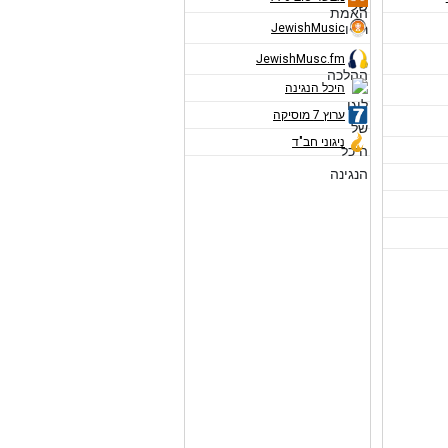
JewishMusic
JewishMusc.fm
היכל הנגינה
ערוץ 7 מוסיקה
ניגוני חב"ד