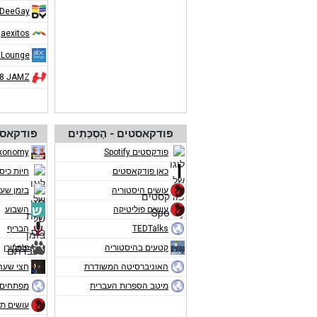
DeeGay
aexitos
 Lounge
08 JAMZ
פודקאסטים - הֶסְכֵּתִים
פודקאסט
פודקסטים Spotify
konomy
כאן פודקאסטים
חיות כיס
עושים היסטוריה
בזמן שע
עושים פוליטיקה
השבוע
TEDTalks
הבריף
קטעים בהיסטוריה
פופקורן
האוניברסיטה המשודרת
חצי שעה
מיטב הספרות העברית
מפתחים 
עושים תו