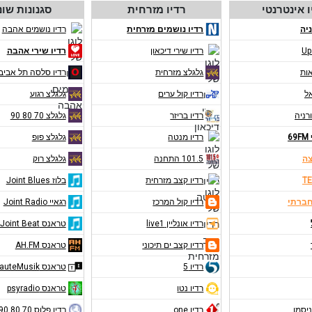
ו אינטרנטי
רדיו מזרחית
סגנונות שונ
יה
רדיו נושמים מזרחית
רדיו נושמים אהבה
Up
רדיו שירי דיכאון
רדיו שירי אהבה
אות
גלגלצ מזרחית
רדיו סלסה תל אביב
אל
רדיו קול ערים
גלגלצ רגוע
רניה
רדיו בריזר
גלגלצ 70 80 90
6
רדיו מנטה
גלגלצ פופ
צה
101.5 התחנה
גלגלצ רוק
TE
רדיו קצב מזרחית
בלוז Joint Blues
חברתי
רדיו קול המרכז
רגאיי Joint Radio
רדיו אונליין live1
טראנס Joint Beat
רדיו קצב ים תיכוני
טראנס AH.FM
רדיו 5
טראנס RauteMusik
רדיו נטו
טראנס psyradio
ניסמן
רדיו one
רדיו פלוס 70 80 90