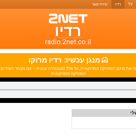
TV
רדיו
יצירת קשר
רדיו
רדיו
טו-נט
radio.2net.co.il
תחנות
מנגן עכשיו:
רדיו מרוקו
רדיו
ישראל משדר 24 שעות ביממה את מיטב המוזיקה המרוקאית, על שלל סגנונותיה וגווניה – עם מבח
ואתרי
המוזיקה המרוקאית.
מוזיקה
לי