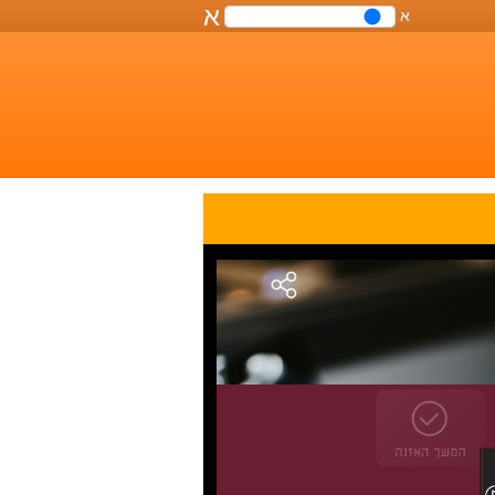
א
א
שליטה
על
גודל
הפונט
במסמך