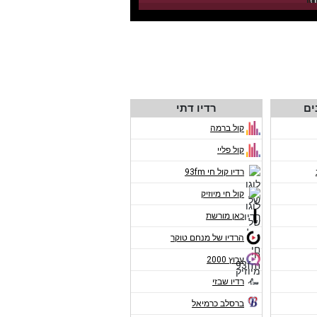
ים
רדיו דתי
קול ברמה
קול פליי
רדיו קול חי 93fm
קול חי מיוזיק
כאן מורשת
הרדיו של מנחם טוקר
ערוץ 2000
רדיו שבזי
ברסלב כרמיאל