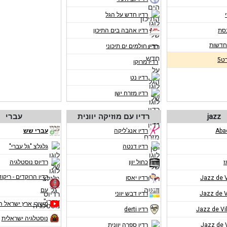
רדיו חדש על הגל
נסת
רדיו אהבה בים התיכון
רדיו חולמים ים תיכוני
ט5
רדיו מרוקו
רדיו נט
רדיו מזרח ישן
jazz
רדיו עם מוזיקה יוונית
עברי
רדיו אנג'ליקה
עברי שש
רדיו דנטה
גלגלצ "גל עברי"
ז
כחול יוון
רדיוס נוסטלגיה
רדיו הרוקדים - ריקוד
רדיו יאסו
עם
רדיו דבש יווני
משירי ארץ ישראל ה
רדיו derti
נוסטלגיה ישראלית
רדיו ספרה יוונית