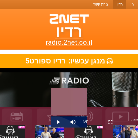
TV
רדיו
יצירת קשר
רדיו
רדיו
טו-נט
radio.2net.co.il
תחנות
מנגן עכשיו:
רדיו ספורט5
רדיו
ואתרי
מוזיקה