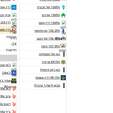
106fm קול הכנרת
רדיו אזורי
106fm אורנים
ערוץ הכ
רדיו i24 חדשות
106fm רדיו קסם
רדיו ספור
106.2fm הבינתחומי
106.4fm קול הנגב
107.5fm חיפה
כאן קול המוסיקה
891fm פריוויה
ג'אז Abacus
כאן רקע (רוסית)
ג'אז24
98.1fm רדיו אשמס
אסיד ג'א
מכאן (רשת ד ערבית)
ג'אז Jazz de Ville
גרוב Jazz de Ville
דאנס Jazz de Ville
צ'יל Jazz de Ville