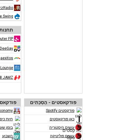
zzRadio
ue Swing
תחנות 
uter FIP
DeeGay
aexitos
 Lounge
08 JAMZ
פודקאסטים - הֶסְכֵּתִים
פודקאסט
פודקסטים Spotify
konomy
כאן פודקאסטים
חיות כיס
עושים היסטוריה
בזמן שע
עושים פוליטיקה
השבוע