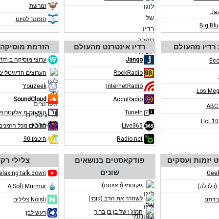
זמרשת
Ja
הזמנה לפיוט
Big Bl
רדיו מהעולם
רדיו אינטרנט מהעולם
הזרמת מוסיקה 
Jango
ערוצי מוסיקה ב-eco99fm
Eco
RockRadio
הערוצים הדיגיטליים ב-m
Youzeek
InternetRadio
Los Meg
SoundCloud
AccuRadio
ABC
TuneIn
הופעות מ.אלקטרוני
Hot 1
Live365
להיטים מכל הזמנים
Radio.net
היטמן 90
 יזמות ועסקים
פודקאסטים בנושאים
צלילי רק
שונים
elaxing talk down
Gee
גיקונומי (ראיונות)
 (כלכלה)
A Soft Murmur
לשחרר את הדב (קומי)
בדתם
Noisli צלילים
המוג'ו של בן בן ברוך
רעש לבן