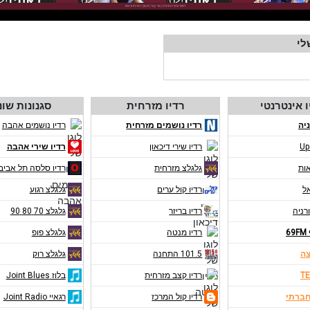
לי
ו אינטרנטי
רדיו מזרחית
סגנונות שונ
יה
רדיו נושמים מזרחית
רדיו נושמים אהבה
Up
רדיו שירי דיכאון
רדיו שירי אהבה
אות
גלגלצ מזרחית
רדיו סלסה תל אביב
אל
רדיו קול ערים
גלגלצ רגוע
רניה
רדיו בריזר
גלגלצ 70 80 90
6
רדיו מנטה
גלגלצ פופ
צה
101.5 התחנה
גלגלצ רוק
TE
רדיו קצב מזרחית
בלוז Joint Blues
חברתי
רדיו קול המרכז
רגאיי Joint Radio