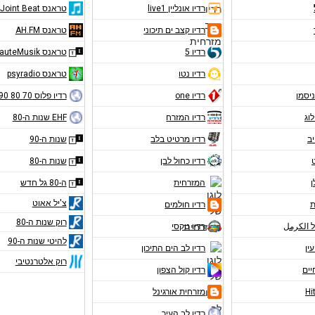
רדיו אונליין live1
טראנס Joint Beat
רדיו קצב ים תיכוני
טראנס AH.FM
רדיו 5
טראנס RauteMusik
רדיו נטו
טראנס psyradio
ניסמן
רדיו one
רדיו פלוס 70 80 90
לוג
רדיו המזרח
EHF שנות ה-80
יב
רדיו מרטיט בלב
שנות ה-90
רדיו כחול לבן
שנות ה-80
ן
המזרחית
ה-80 גל חדש
צ'יל אאוט
ת
רדיו חולמים
רוק שנות ה-80
ל الكرمل
רדיו טקסי
להיטי שנות ה-90
עין
רדיו לב הים התיכון
רוק אלטרנטיבי
יים
רדיו קול הצפון
מזרחית אורגינל
רדיו לב העיר