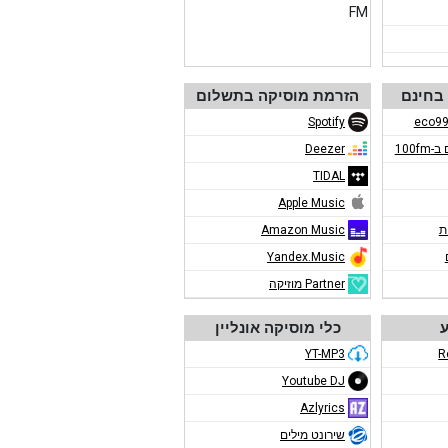
בחינם
הזרמת מוסיקה בתשלום
Spotify
100f
Deezer
TIDAL
Apple Music
ת
Amazon Music
Yandex.Music
Partner מוזיקה
ע
כלי מוסיקה אונליין
YT-MP3
R
Youtube DJ
Azlyrics
שירונט מילים