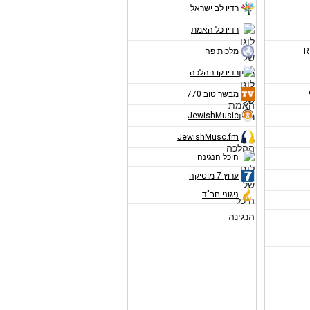
רדיו לב ישראל
רדיו כל האמת
מלכות פה
רדיו קו ההלכה
מבשר טוב 770
JewishMusic
JewishMusc.fm
היכל הנגינה
ערוץ 7 מוסיקה
ניגוני חב"ד