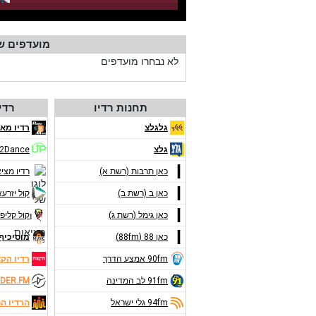
מועדפים ש
לא נבחרו מועדפים
תחנות רדיו
רדי
גלגלצ
רדיו מאנ
גלצ
2Dance
כאן תרבות (רשת א)
רדיו מצי
כאן ב (רשת ב)
קול יזרע
כאן גימל (רשת ג)
קול קליפו
כאן 88 (88fm)
מוסיכיף 9FM
90fm אמצע הדרך
רדיו הק
91fm לב המדינה
DER.FM
94fm גלי ישראל
הרדיו ה