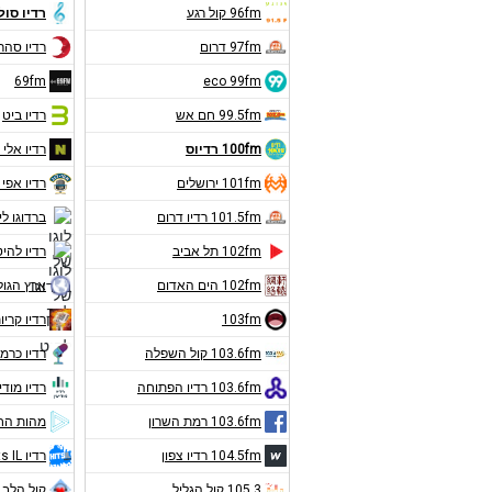
96fm קול רגע
רדיו סול
97fm דרום
רדיו סהר
69fm
eco 99fm
99.5fm חם אש
רדיו ביט
100fm רדיוס
רדיו אלי 
101fm ירושלים
רדיו אפי 
101.5fm רדיו דרום
ברדוגו לי
102fm תל אביב
רדיו להיט
102fm הים האדום
ארץ הגול
103fm
רדיו קריו
103.6fm קול השפלה
רדיו כרמ
103.6fm רדיו הפתוחה
רדיו מודי
103.6fm רמת השרון
מהות הח
104.5fm רדיו צפון
רדיו Hits IL
105.3 קול הגליל
קול הלב