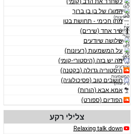
לשחרר את הדב (קומי)
המוג'ו של בן בן ברוך
מתן חכימי - תחושת בטן
שיר אחד (שירים)
שלושה שיודעים
על המשמעות (רעיונות)
מה יש בזה (היסטורי-קומי)
היסטוריה גדולה (בקטנה)
חושבים טוב (פסיכולוגיה)
אמא אבא (הורות)
הפודיום (ספורט)
צלילי רקע
Relaxing talk down