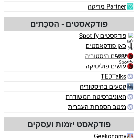
Partner מוזיקה
פודקאסטים - הֶסְכֵּתִים
פודקסטים Spotify
כאן פודקאסטים
עושים היסטוריה
עושים פוליטיקה
TEDTalks
קטעים בהיסטוריה
האוניברסיטה המשודרת
מיטב הספרות העברית
פודקאסט יזמות ועסקים
Geekonomy