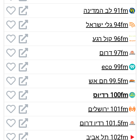
91fm לב המדינה
94fm גלי ישראל
96fm קול רגע
97fm דרום
eco 99fm
99.5fm חם אש
100fm רדיוס
101fm ירושלים
101.5fm רדיו דרום
102fm תל אביב