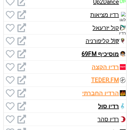
Up2Dance
רדיו מציאות
קול יזרעאל
קול קליפורניה
מוסיכיף 69FM
רדיו הקצה
TEDER.FM
הרדיו החברתי
רדיו סול
רדיו סהר