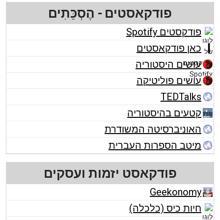
פודקאסטים - הֶסְכֵּתִים
פודקסטים Spotify
כאן פודקאסטים
עושים היסטוריה
עושים פוליטיקה
TEDTalks
קטעים בהיסטוריה
האוניברסיטה המשודרת
מיטב הספרות העברית
פודקאסט יזמות ועסקים
Geekonomy
חיות כיס (כלכלה)