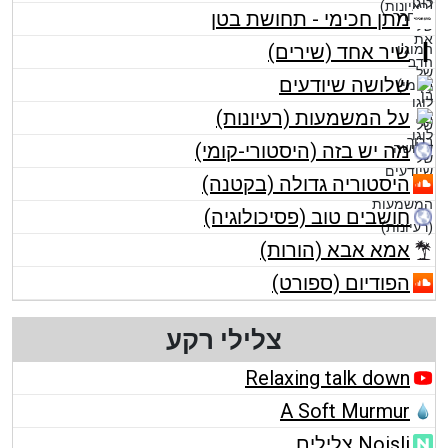
מתן חכימי - תחושת בטן
שיר אחד (שירים)
שלושה שיודעים
על המשמעות (רעיונות)
מה יש בזה (היסטורי-קומי)
היסטוריה גדולה (בקטנה)
חושבים טוב (פסיכולוגיה)
אמא אבא (הורות)
הפודיום (ספורט)
צלילי רקע
Relaxing talk down
A Soft Murmur
Noisli צלילים