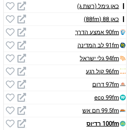
כאן גימל (רשת ג)
כאן 88 (88fm)
90fm אמצע הדרך
91fm לב המדינה
94fm גלי ישראל
96fm קול רגע
97fm דרום
eco 99fm
99.5fm חם אש
100fm רדיוס