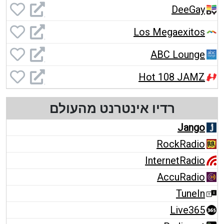
DeeGay
Los Megaexitos
ABC Lounge
Hot 108 JAMZ
רדיו אינטרנט מהעולם
Jango
RockRadio
InternetRadio
AccuRadio
TuneIn
Live365