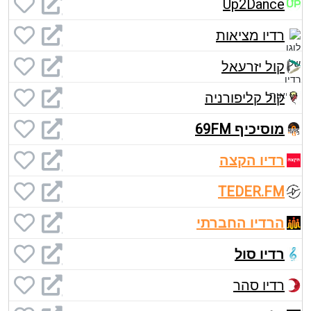
Up2Dance
רדיו מציאות
קול יזרעאל
קול קליפורניה
מוסיכיף 69FM
רדיו הקצה
TEDER.FM
הרדיו החברתי
רדיו סול
רדיו סהר