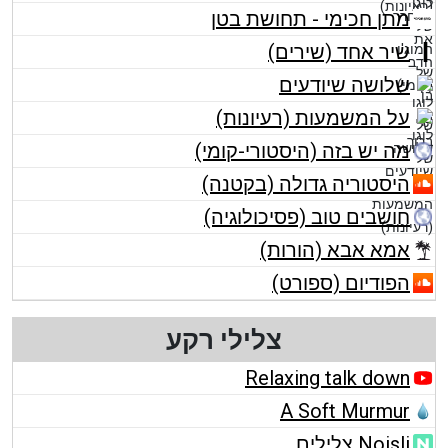
מתן חכימי - תחושת בטן
שיר אחד (שירים)
שלושה שיודעים
על המשמעות (רעיונות)
מה יש בזה (היסטורי-קומי)
היסטוריה גדולה (בקטנה)
חושבים טוב (פסיכולוגיה)
אמא אבא (הורות)
הפודיום (ספורט)
צלילי רקע
Relaxing talk down
A Soft Murmur
Noisli צלילים