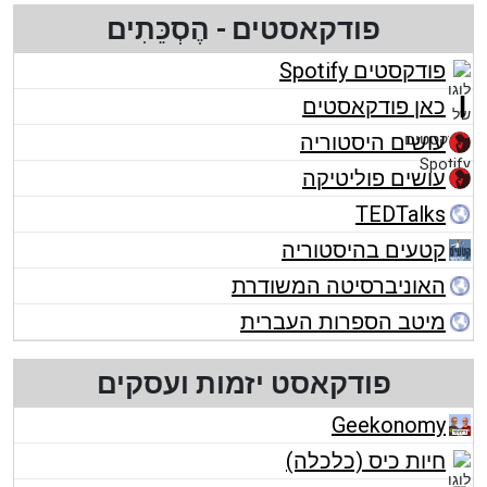
פודקאסטים - הֶסְכֵּתִים
פודקסטים Spotify
כאן פודקאסטים
עושים היסטוריה
עושים פוליטיקה
TEDTalks
קטעים בהיסטוריה
האוניברסיטה המשודרת
מיטב הספרות העברית
פודקאסט יזמות ועסקים
Geekonomy
חיות כיס (כלכלה)