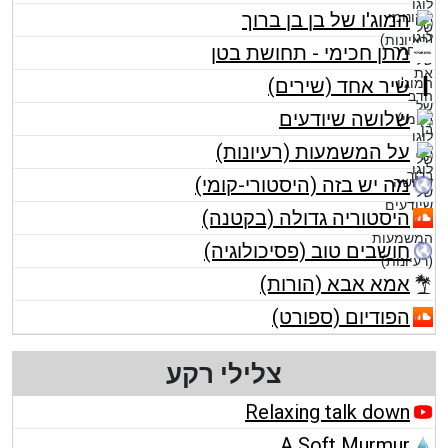
המוג'ו של בן בן ברוך
מתן חכימי - תחושת בטן
שיר אחד (שירים)
שלושה שיודעים
על המשמעות (רעיונות)
מה יש בזה (היסטורי-קומי)
היסטוריה גדולה (בקטנה)
חושבים טוב (פסיכולוגיה)
אמא אבא (הורות)
הפודיום (ספורט)
צלילי רקע
Relaxing talk down
A Soft Murmur