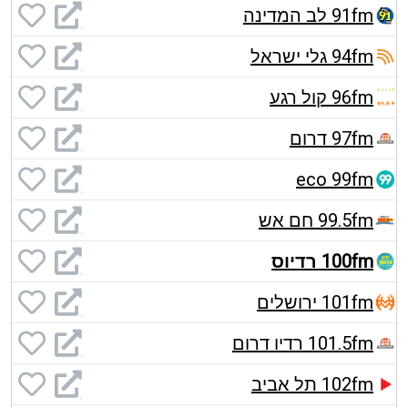
91fm לב המדינה
94fm גלי ישראל
96fm קול רגע
97fm דרום
eco 99fm
99.5fm חם אש
100fm רדיוס
101fm ירושלים
101.5fm רדיו דרום
102fm תל אביב