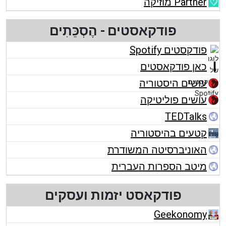
Partner מוזיקה
פודקאסטים - הֶסְכֵּתִים
פודקסטים Spotify
כאן פודקאסטים
עושים היסטוריה
עושים פוליטיקה
TEDTalks
קטעים בהיסטוריה
האוניברסיטה המשודרת
מיטב הספרות העברית
פודקאסט יזמות ועסקים
Geekonomy