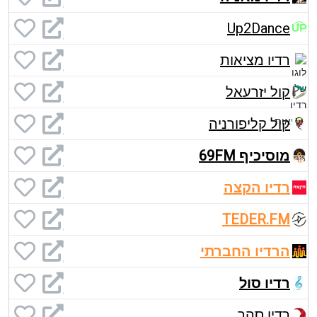
Up2Dance
רדיו מציאות
קול יזרעאל
קול קליפורניה
מוסיכיף 69FM
רדיו הקצה
TEDER.FM
הרדיו החברתי
רדיו סול
רדיו סהר