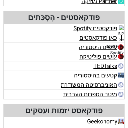
Partner מוזיקה
פודקאסטים - הֶסְכֵּתִים
פודקסטים Spotify
כאן פודקאסטים
עושים היסטוריה
עושים פוליטיקה
TEDTalks
קטעים בהיסטוריה
האוניברסיטה המשודרת
מיטב הספרות העברית
פודקאסט יזמות ועסקים
Geekonomy