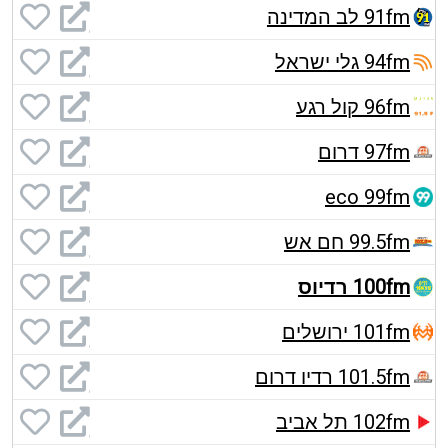
91fm לב המדינה
94fm גלי ישראל
96fm קול רגע
97fm דרום
eco 99fm
99.5fm חם אש
100fm רדיוס
101fm ירושלים
101.5fm רדיו דרום
102fm תל אביב