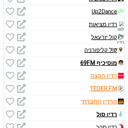
Up2Dance
רדיו מציאות
קול יזרעאל
קול קליפורניה
מוסיכיף 69FM
רדיו הקצה
TEDER.FM
הרדיו החברתי
רדיו סול
רדיו סהר