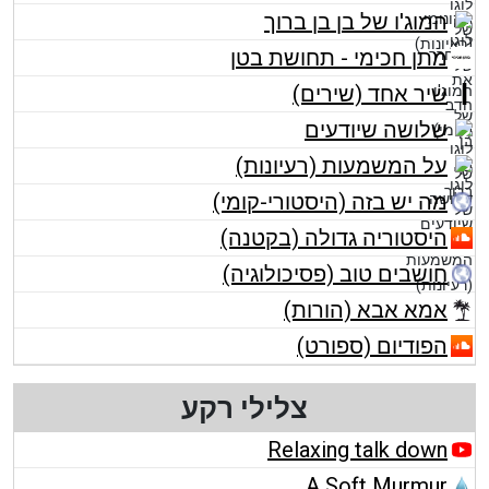
המוג'ו של בן בן ברוך
מתן חכימי - תחושת בטן
שיר אחד (שירים)
שלושה שיודעים
על המשמעות (רעיונות)
מה יש בזה (היסטורי-קומי)
היסטוריה גדולה (בקטנה)
חושבים טוב (פסיכולוגיה)
אמא אבא (הורות)
הפודיום (ספורט)
צלילי רקע
Relaxing talk down
A Soft Murmur