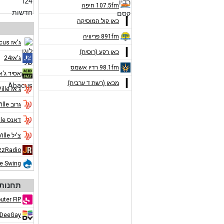
107.5fm חיפה
כאן קול המוסיקה
891fm פריוויה
ג'אז Abacus
כאן רקע (רוסית)
ג'אז24
98.1fm רדיו אשמס
אסיד ג'א
מכאן (רשת ד ערבית)
ג'אז Jazz de Ville
גרוב Jazz de Ville
דאנס Jazz de Ville
צ'יל Jazz de Ville
zzRadio
ue Swing
תחנות 
uter FIP
DeeGay