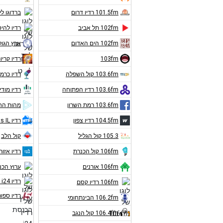
101.5fm רדיו דרום
ברדוגו לי
102fm תל אביב
רדיו להיט
102fm הים האדום
ארץ הגול
103fm
רדיו קריו
103.6fm קול השפלה
רדיו כרמ
103.6fm רדיו הפתוחה
רדיו מודי
103.6fm רמת השרון
מהות הח
104.5fm רדיו צפון
רדיו Hits IL
105.3 קול הגליל
קול הלב
106fm קול הכנרת
רדיו אזורי
106fm אורנים
ערוץ הכ
רדיו i24 חדשות
106fm רדיו קסם
רדיו ספור
106.2fm הבינתחומי
106.4fm קול הנגב