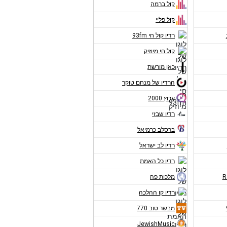
קול ברמה
קול פליי
רדיו קול חי 93fm
קול חי מיוזיק
כאן מורשת
הרדיו של מנחם טוקר
ערוץ 2000
רדיו שבזי
ברסלב כרמיאל
רדיו לב ישראל
רדיו כל האמת
מלכות פה
רדיו קו ההלכה
מבשר טוב 770
JewishMusic