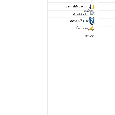
JewishMusc.fm
היכל הנגינה
ערוץ 7 מוסיקה
ניגוני חב"ד