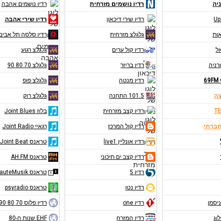
יה
רדיו נושמים מזרחית
רדיו נושמים אהבה
Up
רדיו שירי דיכאון
רדיו שירי אהבה
אות
גלגלצ מזרחית
רדיו סלסה תל אביב
אל
רדיו קול ערים
גלגלצ רגוע
רניה
רדיו בריזר
גלגלצ 70 80 90
6
רדיו מנטה
גלגלצ פופ
צה
101.5 התחנה
גלגלצ רוק
TE
רדיו קצב מזרחית
בלוז Joint Blues
חברתי
רדיו קול המרכז
רגאיי Joint Radio
רדיו אונליין live1
טראנס Joint Beat
רדיו קצב ים תיכוני
טראנס AH.FM
רדיו 5
טראנס RauteMusik
רדיו נטו
טראנס psyradio
ניסמן
רדיו one
רדיו פלוס 70 80 90
לוג
רדיו המזרח
EHF שנות ה-80