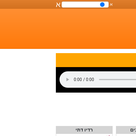
א
א
שליטה
על
גודל
הפונט
במסמך
ים
רדיו דתי