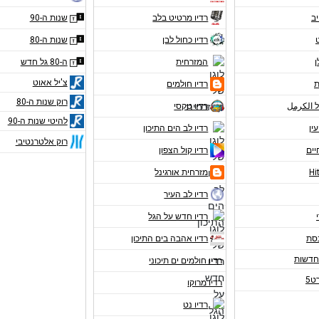
יב
רדיו מרטיט בלב
שנות ה-90
רדיו כחול לבן
שנות ה-80
ן
המזרחית
ה-80 גל חדש
צ'יל אאוט
ת
רדיו חולמים
רוק שנות ה-80
ל الكرمل
רדיו טקסי
להיטי שנות ה-90
עין
רדיו לב הים התיכון
רוק אלטרנטיבי
יים
רדיו קול הצפון
מזרחית אורגינל
רדיו לב העיר
רדיו חדש על הגל
נסת
רדיו אהבה בים התיכון
רדיו חולמים ים תיכוני
ט5
רדיו מרוקו
רדיו נט