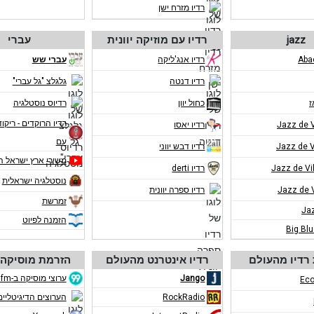
רדיו מזרח ישן
jazz
רדיו עם מוזיקה יוונית
עברי
רדיו אנג'ליקה
עברי שש
רדיו דנטה
גלגלצ "גל עברי"
ז
כחול יוון
רדיוס נוסטלגיה
רדיו הרוקדים - ריקוד
רדיו יאסו
עם
רדיו דבש יווני
משירי ארץ ישראל ה
רדיו derti
נוסטלגיה ישראלית
רדיו ספרה יוונית
זמרשת
Ja
הזמנה לפיוט
Big Bl
רדיו מהעולם
רדיו אינטרנט מהעולם
הזרמת מוסיקה 
Jango
ערוצי מוסיקה ב-eco99fm
Eco
RockRadio
הערוצים הדיגיטליים ב-m