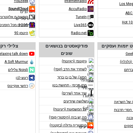
Youzeek
InternetRadio
Los Meg
SoundCloud
AccuRadio
ABC
TuneIn
הופעות מ.אלקטרוני
Hot 1
Live365
להיטים מכל הזמנים
Radio.net
היטמן 90
 יזמות ועסקים
פודקאסטים בנושאים
צלילי רק
שונים
elaxing talk down
Gee
גיקונומי (ראיונות)
 (כלכלה)
A Soft Murmur
לשחרר את הדב (קומי)
בדתם
Noisli צלילים
המוג'ו של בן בן ברוך
רעש לבן
מתן חכימי - תחושת בטן
רחשי אוקיינוס
שיר אחד (שירים)
שלושה שיודעים
 של השראה
על המשמעות (רעיונות)
חסרי תרבות
מה יש בזה (היסטורי-קומי)
כנה
היסטוריה גדולה (בקטנה)
פקקים