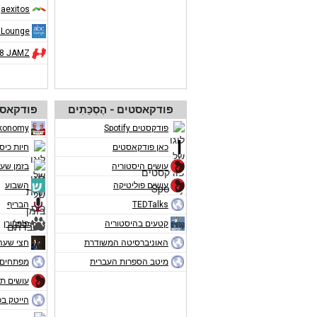
aexitos
 Lounge
08 JAMZ
פודקאסטים - הֶסְכֵּתִים
פודקאסט
פודקסטים Spotify
konomy
כאן פודקאסטים
חיות כיס
עושים היסטוריה
בזמן שע
עושים פוליטיקה
השבוע
TEDTalks
הבריף
קטעים בהיסטוריה
פופקורן
האוניברסיטה המשודרת
חצי שעה
מיטב הספרות העברית
מפתחים 
עושים תו
הייטק ב