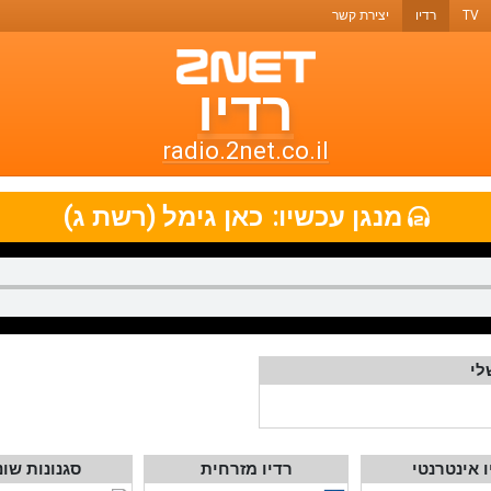
TV
רדיו
יצירת קשר
רדיו
רדיו
טו-נט
radio.2net.co.il
תחנות
מנגן עכשיו:
כאן גימל (רשת ג)
רדיו
ואתרי
מוזיקה
לי
ו אינטרנטי
רדיו מזרחית
סגנונות שונ