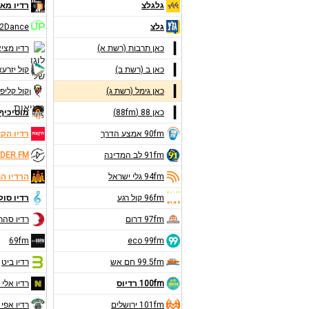
גלגלצ
רדיו מאנ
גלצ
2Dance
כאן תרבות (רשת א)
רדיו מצי
כאן ב (רשת ב)
קול יזרע
כאן גימל (רשת ג)
קול קליפו
כאן 88 (88fm)
מוסיכיף 9FM
90fm אמצע הדרך
רדיו הק
91fm לב המדינה
DER.FM
94fm גלי ישראל
הרדיו ה
96fm קול רגע
רדיו סול
97fm דרום
רדיו סהר
69fm
eco 99fm
99.5fm חם אש
רדיו ביט
100fm רדיוס
רדיו אלי 
101fm ירושלים
רדיו אפי 