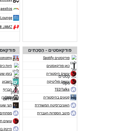
aexitos
 Lounge
08 JAMZ
פודקאסטים - הֶסְכֵּתִים
פודקאסט
פודקסטים Spotify
konomy
כאן פודקאסטים
חיות כיס
עושים היסטוריה
בזמן שע
עושים פוליטיקה
השבוע
TEDTalks
הבריף
קטעים בהיסטוריה
פופקורן
האוניברסיטה המשודרת
חצי שעה
מיטב הספרות העברית
מפתחים 
עושים תו
הייטק ב