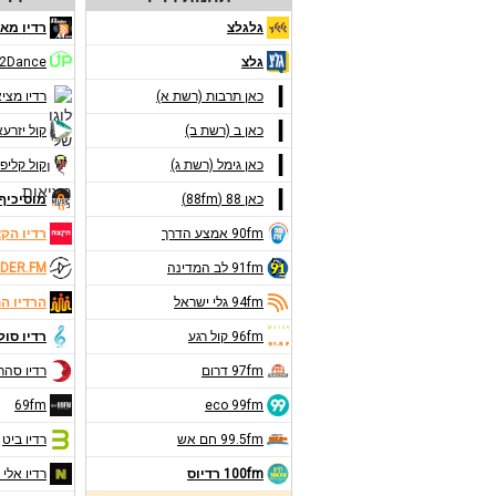
גלגלצ
רדיו מאנ
גלצ
2Dance
כאן תרבות (רשת א)
רדיו מצי
כאן ב (רשת ב)
קול יזרע
כאן גימל (רשת ג)
קול קליפו
כאן 88 (88fm)
מוסיכיף 9FM
90fm אמצע הדרך
רדיו הק
91fm לב המדינה
DER.FM
94fm גלי ישראל
הרדיו ה
96fm קול רגע
רדיו סול
97fm דרום
רדיו סהר
69fm
eco 99fm
99.5fm חם אש
רדיו ביט
100fm רדיוס
רדיו אלי 