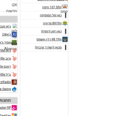
107.5fm חיפה
כאן קול המוסיקה
891fm פריוויה
ג'אז Abacus
כאן רקע (רוסית)
ג'אז24
98.1fm רדיו אשמס
אסיד ג'א
מכאן (רשת ד ערבית)
ג'אז Jazz de Ville
גרוב Jazz de Ville
דאנס Jazz de Ville
צ'יל Jazz de Ville
zzRadio
ue Swing
תחנות 
uter FIP
DeeGay