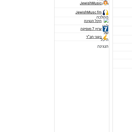
JewishMusic
JewishMusc.fm
היכל הנגינה
ערוץ 7 מוסיקה
ניגוני חב"ד