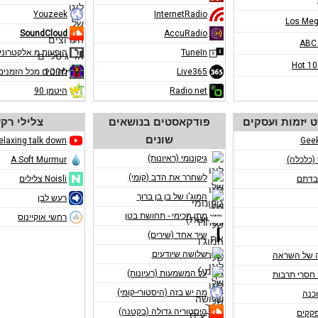
Youzeek
InternetRadio
Los Meg
SoundCloud
AccuRadio
ABC
TuneIn
הופעות מ.אלקטרוני
Hot 1
Live365
להיטים מכל הזמנים
Radio.net
היטמן 90
 יזמות ועסקים
פודקאסטים בנושאים
צלילי רק
שונים
elaxing talk down
Gee
גיקונומי (ראיונות)
 (כלכלה)
A Soft Murmur
לשחרר את הדב (קומי)
בדתם
Noisli צלילים
המוג'ו של בן בן ברוך
רעש לבן
מתן חכימי - תחושת בטן
רחשי אוקיינוס
שיר אחד (שירים)
שלושה שיודעים
 של השראה
על המשמעות (רעיונות)
חסרי תרבות
מה יש בזה (היסטורי-קומי)
כנה
היסטוריה גדולה (בקטנה)
פקקים