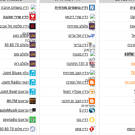
יה
רדיו נושמים מזרחית
רדיו נושמים אהבה
Up
רדיו שירי דיכאון
רדיו שירי אהבה
אות
גלגלצ מזרחית
רדיו סלסה תל אביב
אל
רדיו קול ערים
גלגלצ רגוע
רניה
רדיו בריזר
גלגלצ 70 80 90
6
רדיו מנטה
גלגלצ פופ
צה
101.5 התחנה
גלגלצ רוק
TE
רדיו קצב מזרחית
בלוז Joint Blues
חברתי
רדיו קול המרכז
רגאיי Joint Radio
רדיו אונליין live1
טראנס Joint Beat
רדיו קצב ים תיכוני
טראנס AH.FM
רדיו 5
טראנס RauteMusik
רדיו נטו
טראנס psyradio
ניסמן
רדיו one
רדיו פלוס 70 80 90