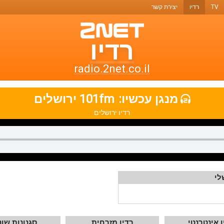
TV
רדיו
יצירת קשר
רדיו
רדיו
טו-נט
radio.2net.co.il
תחנות
מנגן עכשיו:
101fm ירושלים
רדיו
רדיו ירושלים
ואתרי
מוזיקה
לי
ו אינטרנטי
רדיו מזרחית
סגנונות שונ