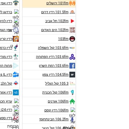
101fm ירושלים
רדיו אפי 
101.5fm רדיו דרום
ברדוגו לי
102fm תל אביב
רדיו להיט
102fm הים האדום
ארץ הגול
103fm
רדיו קריו
103.6fm קול השפלה
רדיו כרמ
103.6fm רדיו הפתוחה
רדיו מודי
103.6fm רמת השרון
מהות הח
104.5fm רדיו צפון
רדיו Hits IL
105.3 קול הגליל
קול הלב
106fm קול הכנרת
רדיו אזורי
106fm אורנים
ערוץ הכ
רדיו i24 חדשות
106fm רדיו קסם
רדיו ספור
106.2fm הבינתחומי
106.4fm קול הנגב