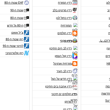
לוג
רדיו המזרח
EHF שנות ה-80
יב
רדיו מרטיט בלב
שנות ה-90
רדיו כחול לבן
שנות ה-80
ן
המזרחית
ה-80 גל חדש
צ'יל אאוט
ת
רדיו חולמים
רוק שנות ה-80
ל الكرمل
רדיו טקסי
להיטי שנות ה-90
עין
רדיו לב הים התיכון
רוק אלטרנטיבי
יים
רדיו קול הצפון
מזרחית אורגינל
רדיו לב העיר
רדיו חדש על הגל
נסת
רדיו אהבה בים התיכון
רדיו חולמים ים תיכוני
ט5
רדיו מרוקו
רדיו נט