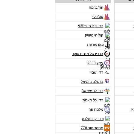
קול ברמה
קול פליי
רדיו קול חי 93fm
קול חי מיוזיק
כאן מורשת
הרדיו של מנחם טוקר
ערוץ 2000
רדיו שבזי
ברסלב כרמיאל
רדיו לב ישראל
רדיו כל האמת
מלכות פה
רדיו קו ההלכה
מבשר טוב 770