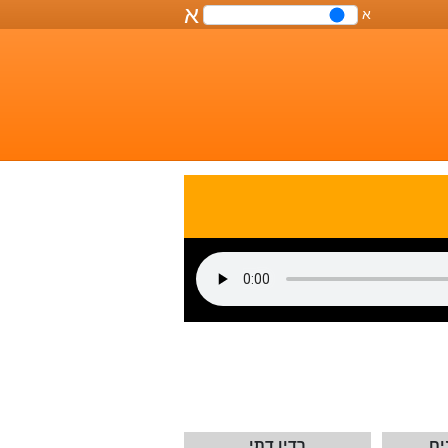
א
א
שליטה
על
גודל
הפונט
במסמך
ים
רדיו דתי