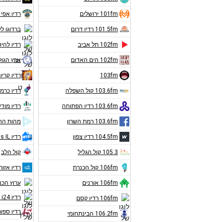
101fm ירושלים
רדיו אפי 
101.5fm רדיו דרום
ברדוגו לי
102fm תל אביב
רדיו להיט
102fm הים האדום
ארץ הגול
103fm
רדיו קריו
103.6fm קול השפלה
רדיו כרמ
103.6fm רדיו הפתוחה
רדיו מודי
103.6fm רמת השרון
מהות הח
104.5fm רדיו צפון
רדיו Hits IL
105.3 קול הגליל
קול הלב
106fm קול הכנרת
רדיו אזורי
106fm אורנים
ערוץ הכ
רדיו i24 חדשות
106fm רדיו קסם
רדיו ספור
106.2fm הבינתחומי