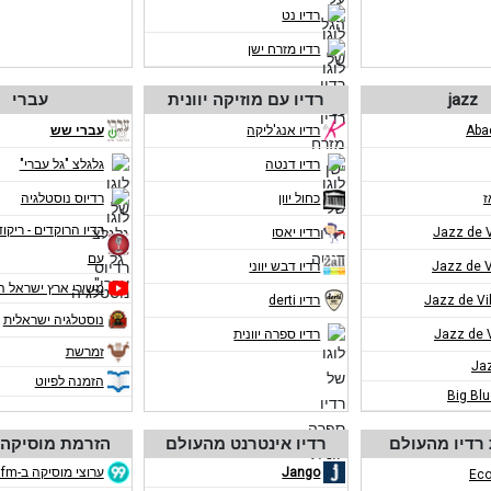
רדיו נט
רדיו מזרח ישן
jazz
רדיו עם מוזיקה יוונית
עברי
רדיו אנג'ליקה
עברי שש
רדיו דנטה
גלגלצ "גל עברי"
ז
כחול יוון
רדיוס נוסטלגיה
רדיו הרוקדים - ריקוד
רדיו יאסו
עם
רדיו דבש יווני
משירי ארץ ישראל ה
רדיו derti
נוסטלגיה ישראלית
רדיו ספרה יוונית
זמרשת
Ja
הזמנה לפיוט
Big Bl
רדיו מהעולם
רדיו אינטרנט מהעולם
הזרמת מוסיקה 
Jango
ערוצי מוסיקה ב-eco99fm
Eco