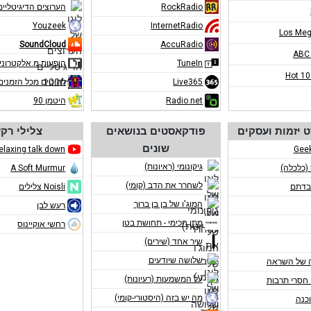
RockRadio
הערוצים הדיגיטליים ב-m
Youzeek
InternetRadio
Los Meg
SoundCloud
AccuRadio
ABC
TuneIn
הופעות מ.אלקטרוני
Hot 1
Live365
להיטים מכל הזמנים
Radio.net
היטמן 90
 יזמות ועסקים
פודקאסטים בנושאים
צלילי רק
שונים
elaxing talk down
Gee
גיקונומי (ראיונות)
 (כלכלה)
A Soft Murmur
לשחרר את הדב (קומי)
בדתם
Noisli צלילים
המוג'ו של בן בן ברוך
רעש לבן
מתן חכימי - תחושת בטן
רחשי אוקיינוס
שיר אחד (שירים)
שלושה שיודעים
 של השראה
על המשמעות (רעיונות)
חסרי תרבות
מה יש בזה (היסטורי-קומי)
כנה