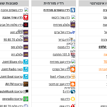
ו אינטרנטי
רדיו מזרחית
סגנונות שונ
יה
רדיו נושמים מזרחית
רדיו נושמים אהבה
Up
רדיו שירי דיכאון
רדיו שירי אהבה
אות
גלגלצ מזרחית
רדיו סלסה תל אביב
אל
רדיו קול ערים
גלגלצ רגוע
רניה
רדיו בריזר
גלגלצ 70 80 90
6
רדיו מנטה
גלגלצ פופ
צה
101.5 התחנה
גלגלצ רוק
TE
רדיו קצב מזרחית
בלוז Joint Blues
חברתי
רדיו קול המרכז
רגאיי Joint Radio
רדיו אונליין live1
טראנס Joint Beat
רדיו קצב ים תיכוני
טראנס AH.FM
רדיו 5
טראנס RauteMusik
רדיו נטו
טראנס psyradio
ניסמן
רדיו one
רדיו פלוס 70 80 90