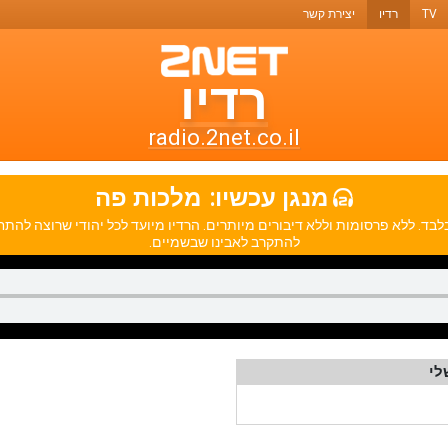
TV
רדיו
יצירת קשר
רדיו
רדיו
טו-נט
radio.2net.co.il
תחנות
מנגן עכשיו:
מלכות פה
רדיו
לבד. ללא פרסומות וללא דיבורים מיותרים. הרדיו מיועד לכל יהודי שרוצה לה
ואתרי
להתקרב לאבינו שבשמיים.
מוזיקה
לי