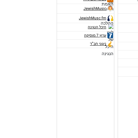
JewishMusic
JewishMusc.fm
היכל הנגינה
ערוץ 7 מוסיקה
ניגוני חב"ד