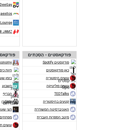
DeeGay
aexitos
 Lounge
08 JAMZ
פודקאסטים - הֶסְכֵּתִים
פודקאסט
פודקסטים Spotify
konomy
כאן פודקאסטים
חיות כיס
עושים היסטוריה
בזמן שע
עושים פוליטיקה
השבוע
TEDTalks
הבריף
קטעים בהיסטוריה
פופקורן
האוניברסיטה המשודרת
חצי שעה
מיטב הספרות העברית
מפתחים 
עושים תו