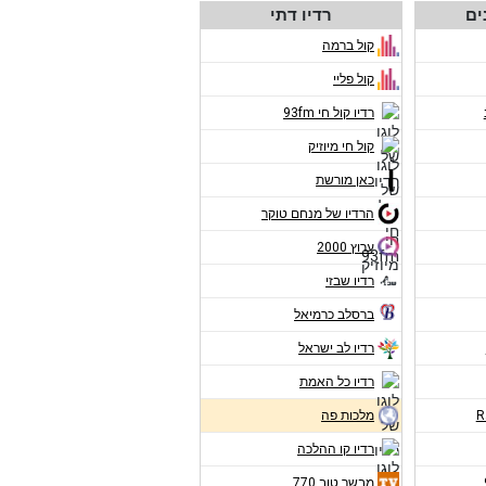
ים
רדיו דתי
קול ברמה
קול פליי
רדיו קול חי 93fm
קול חי מיוזיק
כאן מורשת
הרדיו של מנחם טוקר
ערוץ 2000
רדיו שבזי
ברסלב כרמיאל
רדיו לב ישראל
רדיו כל האמת
מלכות פה
רדיו קו ההלכה
מבשר טוב 770