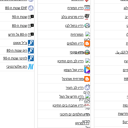
לוג
רדיו המזרח
EHF שנות ה-80
יב
רדיו מרטיט בלב
שנות ה-90
רדיו כחול לבן
שנות ה-80
ן
המזרחית
ה-80 גל חדש
צ'יל אאוט
ת
רדיו חולמים
רוק שנות ה-80
ל الكرمل
רדיו טקסי
להיטי שנות ה-90
עין
רדיו לב הים התיכון
רוק אלטרנטיבי
יים
רדיו קול הצפון
מזרחית אורגינל
רדיו לב העיר
רדיו חדש על הגל
נסת
רדיו אהבה בים התיכון
רדיו חולמים ים תיכוני
ט5
רדיו מרוקו