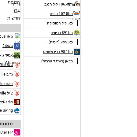
106.4fm קול הנגב
107.5fm חיפה
כאן קול המוסיקה
891fm פריוויה
ג'אז Abacus
כאן רקע (רוסית)
ג'אז24
98.1fm רדיו אשמס
אסיד ג'א
מכאן (רשת ד ערבית)
ג'אז Jazz de Ville
גרוב Jazz de Ville
דאנס Jazz de Ville
צ'יל Jazz de Ville
zzRadio
ue Swing
תחנות 
uter FIP