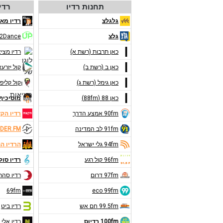
תחנות רדיו
רדי
גלגלצ
רדיו מאנ
גלצ
2Dance
כאן תרבות (רשת א)
רדיו מצי
כאן ב (רשת ב)
קול יזרע
כאן גימל (רשת ג)
קול קליפו
כאן 88 (88fm)
מוסיכיף 9FM
90fm אמצע הדרך
רדיו הק
91fm לב המדינה
DER.FM
94fm גלי ישראל
הרדיו ה
96fm קול רגע
רדיו סול
97fm דרום
רדיו סהר
69fm
eco 99fm
99.5fm חם אש
רדיו ביט
100fm רדיוס
רדיו אלי 