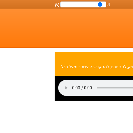
א
א
שליטה
על
גודל
הפונט
במסמך
תחזק, להתחכם, להתקדש, להיטהר ומעל הכל