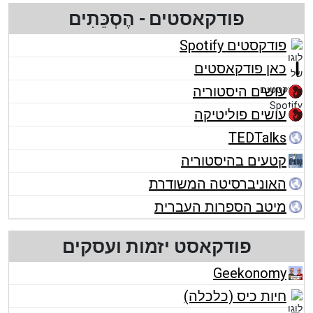
פודקאסטים - הֶסְכֵּתִים
פודקסטים Spotify
כאן פודקאסטים
עושים היסטוריה
עושים פוליטיקה
TEDTalks
קטעים בהיסטוריה
האוניברסיטה המשודרת
מיטב הספרות העברית
פודקאסט יזמות ועסקים
Geekonomy
חיות כיס (כלכלה)