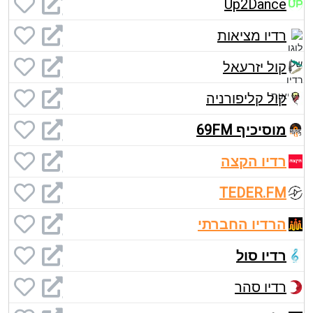
Up2Dance
רדיו מציאות
קול יזרעאל
קול קליפורניה
מוסיכיף 69FM
רדיו הקצה
TEDER.FM
הרדיו החברתי
רדיו סול
רדיו סהר